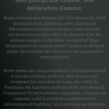
déclaration d’amour.
Nous croyons que chaque plat doit émouvoir. C’est
pourquoi nous cuisinons avec passion et
dévouement, comme si chaque client était un
invité à notre propre table. Du premier filet de
poisson jusqu’à la dernière touche d’ají limo,
chaque geste en cuisine porte l’intention de faire
sentir, de réveiller des souvenirs, de surprendre
avec sincérité.
Notre menu est conçu comme un voyage sensoriel
à travers le Pérou profond : des saveurs qui
évoquent les marchés de Lima, les vents du
Pacifique, les hauteurs andines et les mystères de
l’Amazonie. Et notre dessert signature,
« mousse de
copoazu
»
, est la parfaite synthèse entre
innovation et tradition : un hommage en textures