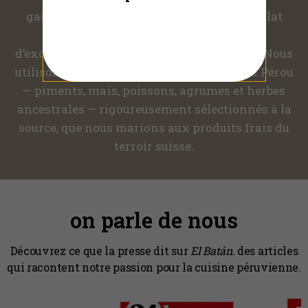
gastronomique contemporaine. Chaque plat
naît de la rencontre entre un produit
d’exception et une créativité respectueuse. Nous
utilisons des ingrédients authentiques du Pérou
— piments, maïs, poissons, agrumes et herbes
ancestrales — rigoureusement sélectionnés à la
source, que nous marions aux produits frais du
terroir suisse.
on parle de nous
Découvrez ce que la presse dit sur
El Batán.
des articles
qui racontent notre passion pour la cuisine péruvienne.